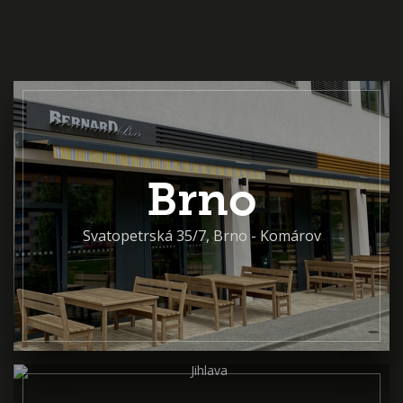
Brno
Svatopetrská 35/7, Brno - Komárov