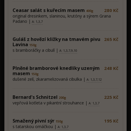
Ceasar salát s kuřecím masem
280 Kč
400g
original dresinkem, slaninou, krutóny a sýrem Grana
Padano |
A: 1,3,7
Guláš z hovězí kližky na tmavém pivu
265 Kč
Lavina
150g
s bramboráčky a cibulí |
A: 1,3,7,9,10
Plněné bramborové knedlíky uzeným
248 Kč
masem
150g
dušené zelí, zkaramelizovaná cibulka |
A: 1,3,7,12
Bernard's Schnitzel
225 Kč
200g
vepřová kotleta v pikantní strouhance |
A: 1,3,7
Smažený pivní sýr
195 Kč
150g
s tatarskou omáčkou |
A: 1,3,7