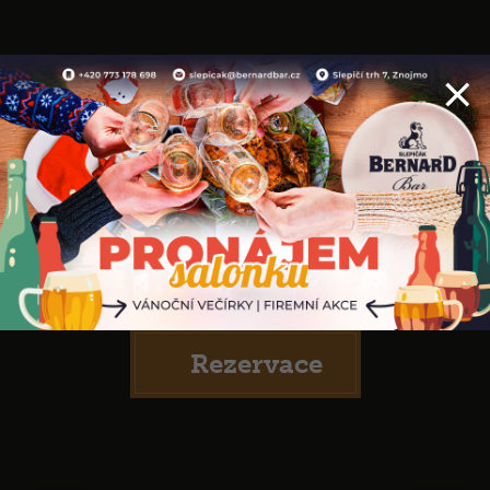
×
Bernard Bar
Slepičák
Rezervace