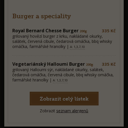
Burger a speciality
Royal Bernard Chesse Burger
335 Kč
200g
grilovaný hovězí burger z krku, nakládané okurky,
salátek, červená cibule, čedarová omáčka, bbq whisky
omáčka, farmářské hranolky |
A: 1,3,7,10
Vegetariánský Halloumi Burger
335 Kč
200g
grilovaný Halloumi sýr, nakládané okurky, salátek,
čedarová omáčka, červená cibule, bbq whisky omáčka,
farmářské hranolky |
A: 1,3,7,10
Zobrazit celý lístek
Zobrazit
seznam alergenů