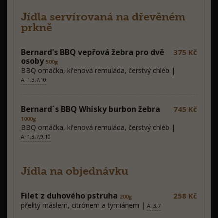
Jídla servírovaná na dřevěném
prkně
Bernard's BBQ vepřová žebra pro dvě
375 Kč
osoby
500g
BBQ omáčka, křenová remuláda, čerstvý chléb |
A: 1,3,7,10
Bernard´s BBQ Whisky burbon žebra
745 Kč
1000g
BBQ omáčka, křenová remuláda, čerstvý chléb |
A: 1,3,7,9,10
Jídla na objednávku
Filet z duhového pstruha
258 Kč
200g
přelitý máslem, citrónem a tymiánem |
A: 3,7