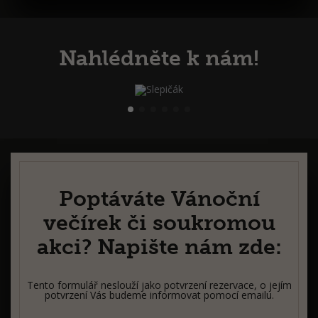
Nahlédněte k nám!
Poptáváte Vánoční
večírek či soukromou
akci? Napište nám zde:
Tento formulář neslouží jako potvrzení rezervace, o jejím
potvrzení Vás budeme informovat pomocí emailu.