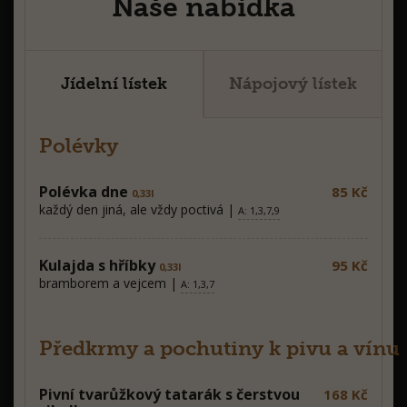
Naše nabídka
Jídelní lístek
Nápojový lístek
Polévky
Polévka dne
85 Kč
0,33l
každý den jiná, ale vždy poctivá |
A: 1,3,7,9
Kulajda s hříbky
95 Kč
0,33l
bramborem a vejcem |
A: 1,3,7
Předkrmy a pochutiny k pivu a vínu
Pivní tvarůžkový tatarák s čerstvou
168 Kč