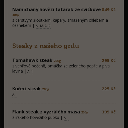
Namíchaný hovězí tatarák ze svíčkové
849 Kč
400g
s čerstvým žloutkem, kapary, smaženým chlebem a
česnekem |
A: 1,3,7,10
Steaky z našeho grilu
Tomahawk steak
295 Kč
250g
z vepřové pečeně, omáčka ze zeleného pepře a piva
lavina |
A: 1
Kuřecí steak
225 Kč
200g
A: -
Flank steak z vyzrálého masa
395 Kč
250g
z irského hovězího pupku |
A: -