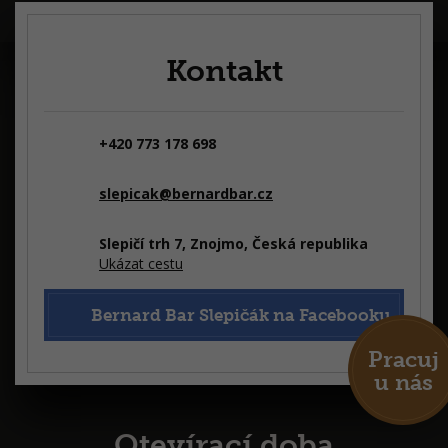
Kontakt
+420 773 178 698
slepicak@bernardbar.cz
Slepičí trh 7, Znojmo, Česká republika
Ukázat cestu
Bernard Bar Slepičák na Facebooku
Pracuj
u nás
Otevírací doba