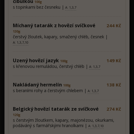
cibulkou
100g
s topinkami bez česneku |
A: 1,3,7
Míchaný tatarák z hovězí svíčkové
244 Kč
130g
čerstvý žloutek, kapary, smažený chléb, česnek |
A: 1,3,7,10
Uzený hovězí jazyk
149 Kč
100g
s křenovou remuládou, čerstvý chléb |
A: 1,3,7
Nakládaný hermelín
138 Kč
100g
s beraními rohy a čerstvým chlebem |
A: 1,3,7
Belgický hovězí tatarák ze svíčkové
274 Kč
120g
s čerstvým žloutkem, kapary, majonézou, okurkami,
podáváný s farmářskými hranolkami |
A: 1,3,7,10